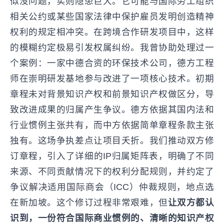
似没问题，实则隐患巨大。它可能与国际劳工组织
相关公约或某些国家法律中保护雇员发明创造精神
权利的规定相冲突。在跨境合作研发项目中，这样
的模糊约定极易引发权属纠纷。我曾协助处理过一
个案例：一家中德合资的环保技术公司，德方工程
师在崇明研发基地参与改进了一项核心技术。初期
章程未对背景知识产权和前景知识产权做区分，导
致改进成果的归属产生争议。德方依据其国内法和
行业惯例主张共有，而中方依据简单章程条款主张
独有。这场争执差点让项目夭折。我们推动双方修
订章程，引入了详细的IP归属矩阵表，明确了不同
来源、不同贡献情况下的权利分配规则，并约定了
争议解决适用国际商会（ICC）仲裁规则，地点选
在新加坡。这个修订过程非常艰难，但
让双方都认
识到，一份符合国际商业惯例的、清晰的知识产权