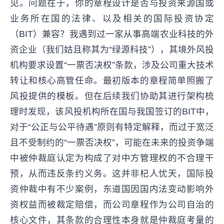
见。问题在于，你的章程设计是否与投资来源国或
业务所在国的法律、以及相关的国际投资协定
（BIT）兼容？我遇到过一家从事高端农业科技的外
资企业（我们姑且称其为“绿源科技”），其境外风投
机构要求设置“一票否决权”条款，涉及公司重大技术
转让和核心高管任命。最初版本的章程简单照搬了
风投提供的模板。但在后续我们协助其进行架构梳
理时发现，该风投机构所在国与我国签订的BIT中，
对于“公正与公平待遇”原则有特定解释，而过于宽泛
且不受制约的“一票否决权”，可能在未来的投资争端
中被仲裁庭认定为构成了对中方管理权的不合理干
预，从而违反条约义务。这并非杞人忧天，国际投
资仲裁中有不少案例，东道国因国内法变动影响外
资权益而被裁定赔偿，而公司章程作为公司自治的
核心文件，其条款的合理性本身就是仲裁庭考量的